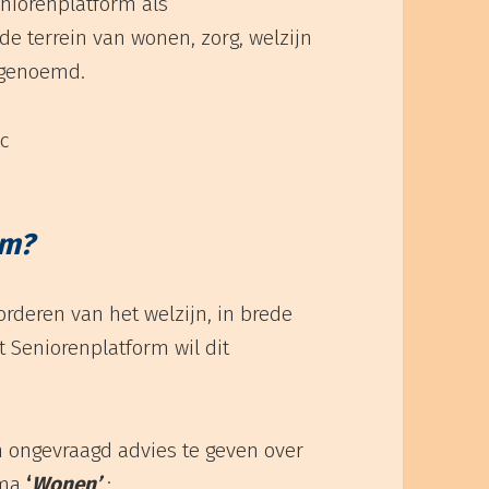
eniorenplatform als
de terrein van wonen, zorg, welzijn
 genoemd.
rm?
orderen van het welzijn, in brede
t Seniorenplatform wil dit
 ongevraagd advies te geven over
ema
‘
Wonen’
;